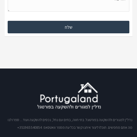
נדל"ן למגורים ולהשקעה בפורטוגל. בתי חווה, בתים עם נחל, נכסים להשקעה ועוד... ספרו לנו
מה אתם מחפשים. תוכלו ליצור איתנו קשר בכל עת מספר וואטסאפ: 351965540854+