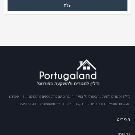
נדל"ן למגורים ולהשקעה בפורטוגל. בתי חווה, בתים עם נחל, נכסים להשקעה ועוד... ספרו לנו
מה אתם מחפשים. תוכלו ליצור איתנו קשר בכל עת מספר וואטסאפ: 351965540854+
תפריט
דף הבית