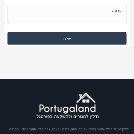
נדל"ן למגורים ולהשקעה בפורטוגל. בתי חווה, בתים עם נחל, נכסים להשקעה ועוד... ספרו לנו