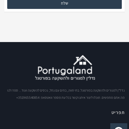
נדל"ן למגורים ולהשקעה בפורטוגל. בתי חווה, בתים עם נחל, נכסים להשקעה ועוד... ספרו לנו
מה אתם מחפשים. תוכלו ליצור איתנו קשר בכל עת מספר וואטסאפ: 351965540854+
תפריט
דף הבית