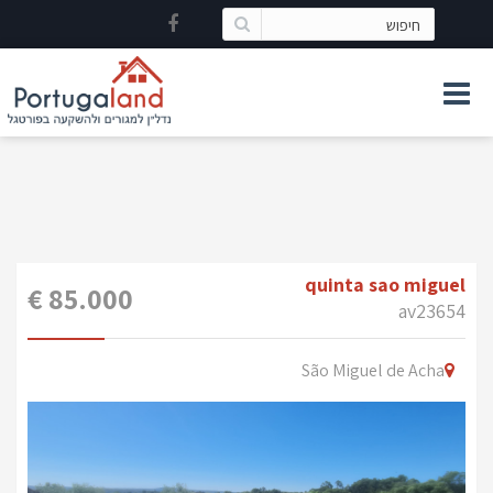
quinta sao miguel
85.000 €
av23654
São Miguel de Acha
Previous
Ne