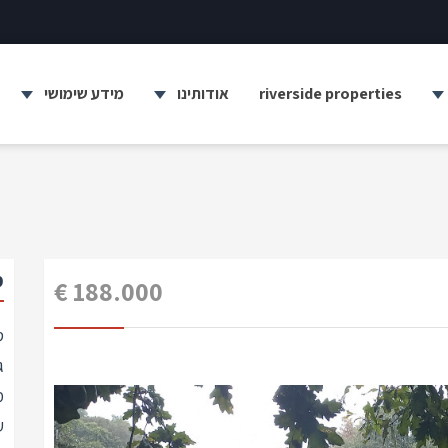
riverside properties
אודותינו
מידע שימושי
מ
188.000 €
ס
ג
מ
Previous
ע