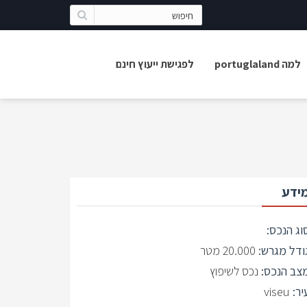
למה portuglaland
לפגישת ייעוץ חינם
ידע
וג הנכס:
ודל מגרש:
20.000 מטר
צב הנכס:
נכס לשיפוץ
יר:
viseu