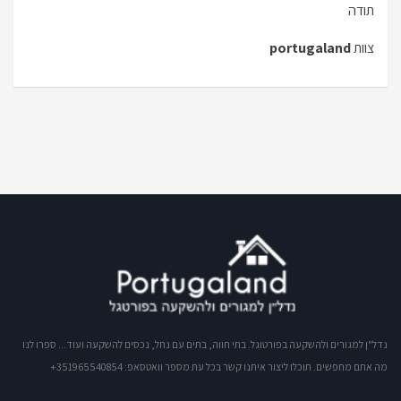
תודה
צוות
portugaland
נדל"ן למגורים ולהשקעה בפורטוגל. בתי חווה, בתים עם נחל, נכסים להשקעה ועוד... ספרו לנו
מה אתם מחפשים. תוכלו ליצור איתנו קשר בכל עת מספר וואטסאפ: 351965540854+